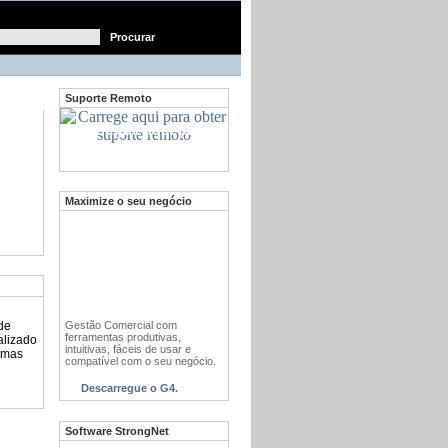
Suporte Remoto
Carregue aqui para
obter suporte remoto
Maximize o seu negócio
Gestão Comercial com
 de
ferramentas produtivas,
alizado
intuitivas, fáceis de usar e
temas
compatível com o seu negócio.
Descarregue o G4.
Software StrongNet