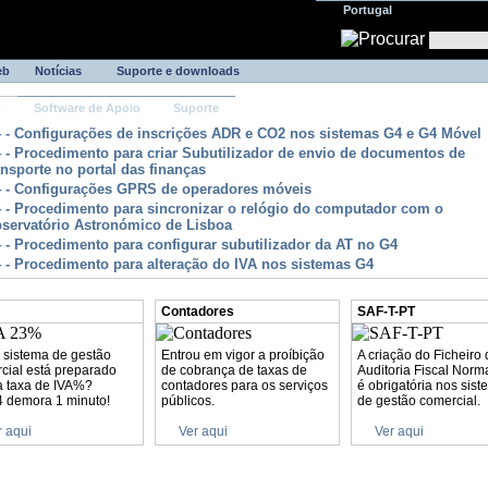
Portugal
eb
Notícias
Suporte e downloads
Q
Software de Apoio
Suporte
 - Configurações de inscrições ADR e CO2 nos sistemas G4 e G4 Móvel
 - Procedimento para criar Subutilizador de envio de documentos de
ansporte no portal das finanças
 - Configurações GPRS de operadores móveis
 - Procedimento para sincronizar o relógio do computador com o
servatório Astronómico de Lisboa
 - Procedimento para configurar subutilizador da AT no G4
 - Procedimento para alteração do IVA nos sistemas G4
Contadores
SAF-T-PT
 sistema de gestão
Entrou em vigor a proíbição
A criação do Ficheiro
cial está preparado
de cobrança de taxas de
Auditoria Fiscal Norm
a taxa de IVA%?
contadores para os serviços
é obrigatória nos sis
 demora 1 minuto!
públicos.
de gestão comercial.
r aqui
Ver aqui
Ver aqui