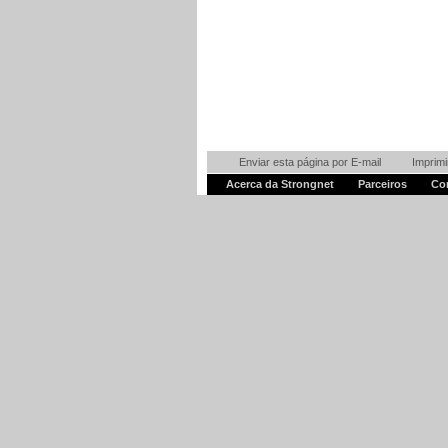
Enviar esta página por E-mail
Imprimi
Acerca da Strongnet
Parceiros
Co