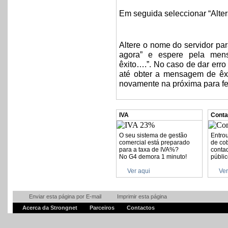
Em seguida seleccionar “Altera
Altere o nome do servidor para
agora” e espere pela mens
êxito….”. No caso de dar err
até obter a mensagem de êxi
novamente na próxima para fe
IVA
Conta
O seu sistema de gestão
Entrou
comercial está preparado
de co
para a taxa de IVA%?
contad
No G4 demora 1 minuto!
públic
Ver aqui
Ver
Enviar esta página por E-mail
Imprimir esta página
Acerca da Strongnet
Parceiros
Contactos