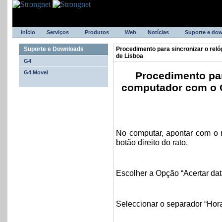
Início
Serviços
Produtos
Web
Notícias
Suporte e do
Suporte e Downloads
Procedimento para sincronizar o rel
de Lisboa
G4
G4 Movel
Procedimento par
computador com o O
No computar, apontar com o r
botão direito do rato.
Escolher a Opção “Acertar dat
Seleccionar o separador “Hora 