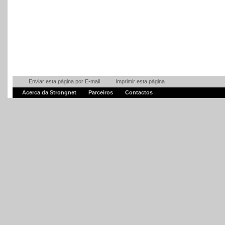
Enviar esta página por E-mail
Imprimir esta página
Acerca da Strongnet
Parceiros
Contactos